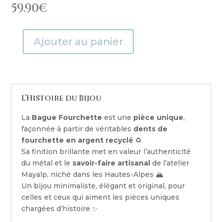
59.90
€
Ajouter au panier
quantité
de
Bague
dent
de
L’Histoire du Bijou
fourchette
double
La
Bague Fourchette
est une
pièce unique
,
Taille
façonnée à partir de véritables
dents de
53
fourchette en argent recyclé
♻️
Sa finition brillante met en valeur l’authenticité
du métal et le
savoir-faire artisanal
de l’atelier
Mayalp, niché dans les Hautes-Alpes 🏔️
Un bijou minimaliste, élégant et original, pour
celles et ceux qui aiment les pièces uniques
chargées d’histoire ✨