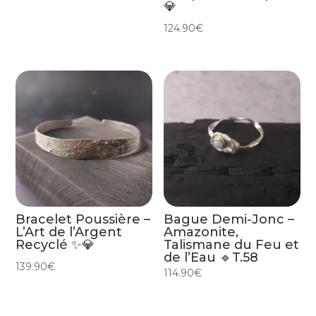
💎
124.90
€
Bracelet Poussière –
Bague Demi-Jonc –
L’Art de l’Argent
Amazonite,
Recyclé ✨💎
Talismane du Feu et
de l’Eau 🔹T.58
139.90
€
114.90
€