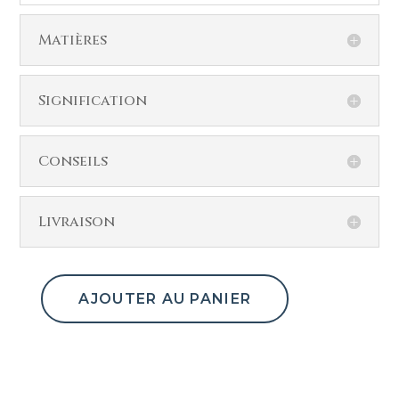
Matières
Signification
Conseils
Livraison
AJOUTER AU PANIER
quantité
de
Bague
dent
de