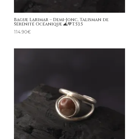
Bague Larimar – Demi-Jonc, Talisman de
Sérénité Océanique 🌊💙T.53.5
114.90
€