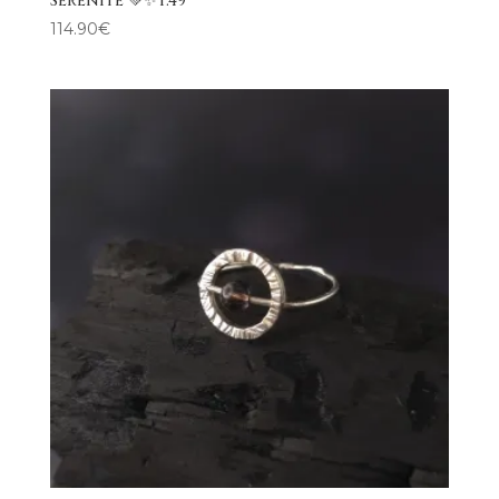
Sérénité 💚✨T.49
114.90
€