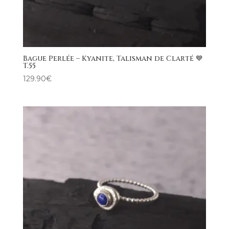
Bague Perlée – Kyanite, Talisman de Clarté 💙
T.55
129.90
€