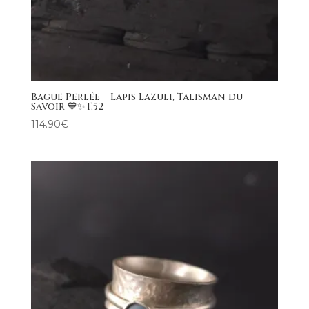
Bague Perlée – Lapis Lazuli, Talisman du
Savoir 💙✨T.52
114.90
€