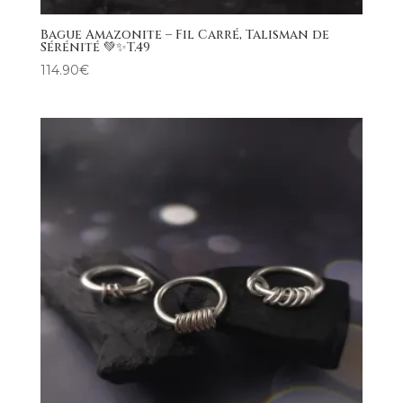
Bague Amazonite – Fil Carré, Talisman de
Sérénité 💚✨T.49
114.90
€