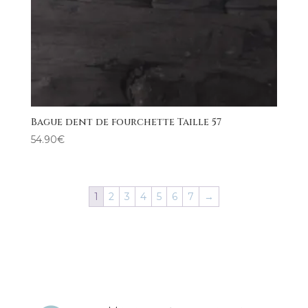
Bague dent de fourchette Taille 57
54.90
€
1
2
3
4
5
6
7
→