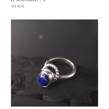
le Mouvement ✨💜
159.90
€