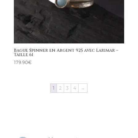
Bague Spinner en Argent 925 avec Larimar –
Taille 61
179.90
€
1
2
3
4
→