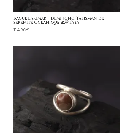
Bague Larimar – Demi-Jonc, Talisman de
Sérénité Océanique 🌊💙T.53.5
114.90
€