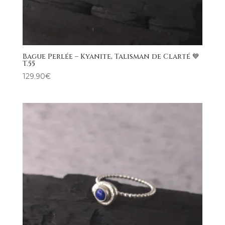
Bague Perlée – Kyanite, Talisman de Clarté 💙
T.55
129.90
€