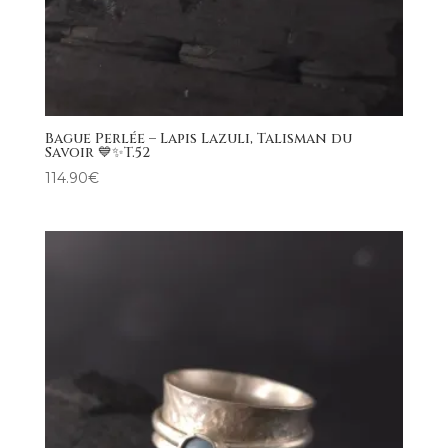
Bague Perlée – Lapis Lazuli, Talisman du
Savoir 💙✨T.52
114.90
€