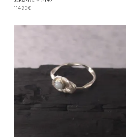
Sérénité 💚✨T.49
114.90
€