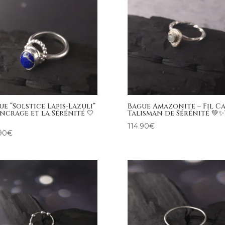
ue “Solstice Lapis-Lazuli”
Bague Amazonite – Fil Ca
Ancrage et la Sérénité 🤍
Talisman de Sérénité 💚✨
114.90
€
90
€