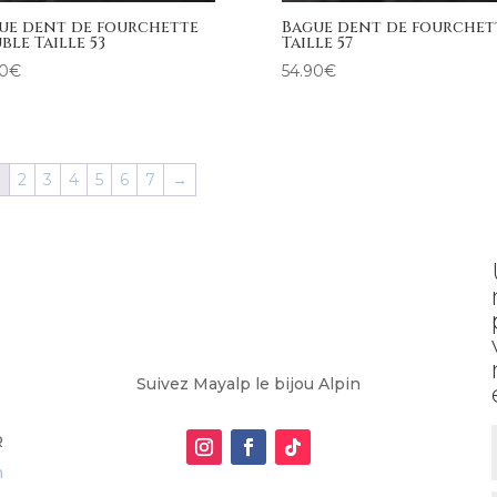
ue dent de fourchette
Bague dent de fourchet
ble Taille 53
Taille 57
90
€
54.90
€
1
2
3
4
5
6
7
→
Suivez Mayalp le bijou Alpin
R
m