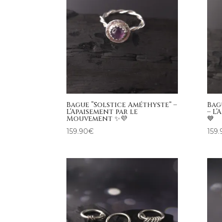
Bague “Solstice Améthyste” –
Bag
L’Apaisement par le
– L’
Mouvement ✨💜
💙
159.90
€
159.