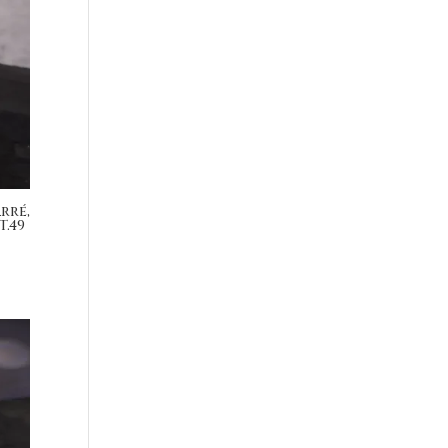
rré,
T.49