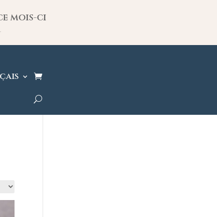
ce mois-ci
.
çais