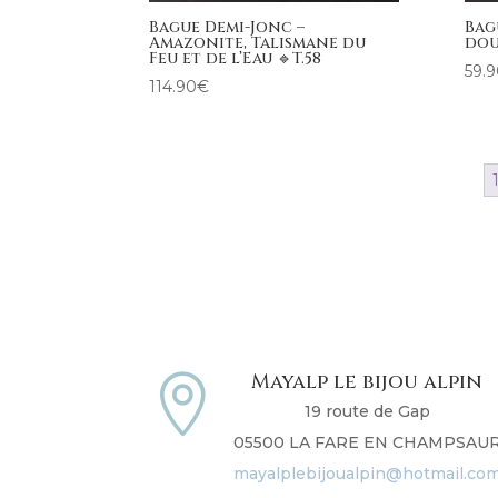
Bague Demi-Jonc –
Bag
Amazonite, Talismane du
dou
Feu et de l’Eau 🔹T.58
59.
114.90
€
Mayalp le bijou alpin

19 route de Gap
05500 LA FARE EN CHAMPSAU
mayalplebijoualpin@hotmail.co