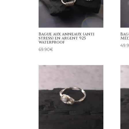
Bague aux anneaux (anti
Bag
stress) en argent 925
Méd
waterproof
49.
69.90
€