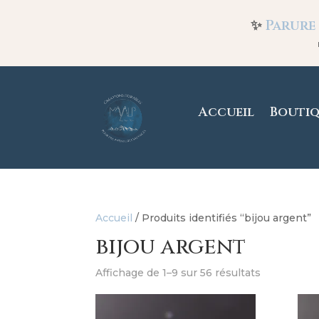
✨
Parure
Accueil
Bouti
Accueil
/ Produits identifiés “bijou argent”
bijou argent
Affichage de 1–9 sur 56 résultats